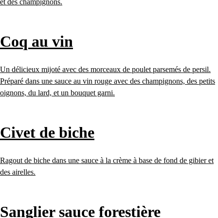
et des champignons.
Coq au vin
Un délicieux mijoté avec des morceaux de poulet parsemés de persil.
Préparé dans une sauce au vin rouge avec des champignons, des petits
oignons, du lard, et un bouquet garni.
Civet de biche
Ragout de biche dans une sauce à la crème à base de fond de gibier et
des airelles.
Sanglier sauce forestière